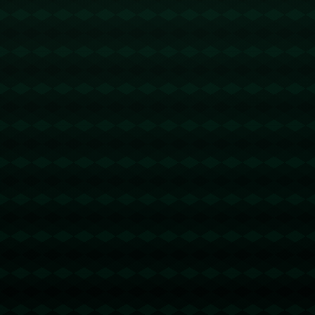
雷速直播：莫德里奇：要赢得对阵法国的比赛，每个人都必须表现完美.
拉波尔塔向什琴斯尼颁发会员，后者：我们快去享受会员折扣吧
因身体原因，丁俊晖、奥沙利文双双退赛九派新闻.
雷速官网下载：[图]穆雷三分准绝杀约基奇28分 掘金送湖人四连败.
0
留言