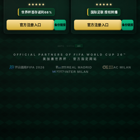
罗尔费斯：主场对阵米兰双雄是个亮点；本希望
在米兰踢场比赛
**亮点之战：罗尔费斯的期望与挑战** 当下的足球世界，豪门对决如星空璀璨，吸引着无数球迷的目光。而在这些对决中，主场迎战米兰双雄无疑成为了各大球队的高光时刻雷速官网下载。**罗尔费斯**，这位以丰富经验和战略眼光著称的体育经理，对主场对阵米兰双雄充满期待。本篇文章将揭示罗尔费斯对这场比赛的深刻思考与期...
涉嫌开车撞死妻子 世界冠军脚踏车名将被控
**涉嫌开车撞死妻子：世界冠军脚踏车名将被控**这一新闻标题引发了广泛关注与讨论。这一起震惊体育界和公众的案件，牵扯出家庭纠纷、责任与名誉等多个层面。本文将从事件背景、法律层面分析以及社会影响三个方面来探讨这一案件。 ### 事件背景 一位**世界冠军级的脚踏车名将**的个人生活因为突如其来的指控...
体育美洲杯：巴拿马队3-1玻利维亚队 成功晋级
**体育美洲杯：巴拿马队3-1玻利维亚队 成功晋级** 在本届美洲杯上的一场焦点比赛中，巴拿马队以3-1战胜玻利维亚队，成功晋级。这场胜利不仅为巴拿马队赢得了晋级席位，也让他们在国际足坛上更加引人注目。这是巴拿马足球史上的又一个高光时刻，为何他们能够在这场关键比赛中脱颖而出？让我们一起探究这场比赛的亮点...
体育美洲杯：巴拉圭3-1逆转击败玻利维亚
**翻盘逆袭：巴拉圭在美洲杯上的精彩胜利** 体育美洲杯历来是充满激情与悬念的比赛，每场对决都牵动着万千球迷的心。然而，在2023年的这场瞩目对决中，巴拉圭**以3-1的比分逆转击败了玻利维亚**，再一次向世界证明了他们的实力与斗志。这样一场比赛不仅辉映出了巴拉圭的优异表现，还刻画了一出逆境重生、奋勇拼...