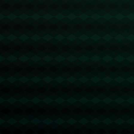
转错包退【TWztyLENUZL56ezBM9YcJcE6d99
z27Fy4V】客服TeleGram:【@TrxEm】
转错包退【TGvXTuFtDVS16K2bnQ2jAZ3gFSfc
gb3cUs】客服TeleGram:【@TrxEm】
转错包退【TNPmx81EinFA6DUX9i7rDYuYzU88
888888】客服TeleGram:【@TrxEm】
转错包退【TFKkGSTAapLL7nqfoAL1WLiP6bS
Y2dbHgU】客服TeleGram:【@TrxEm】
转错包退【TGuQ5cshxxXoRESdkCyBaxcMMM
99999999】客服TeleGram:【@TrxEm】
文章归档