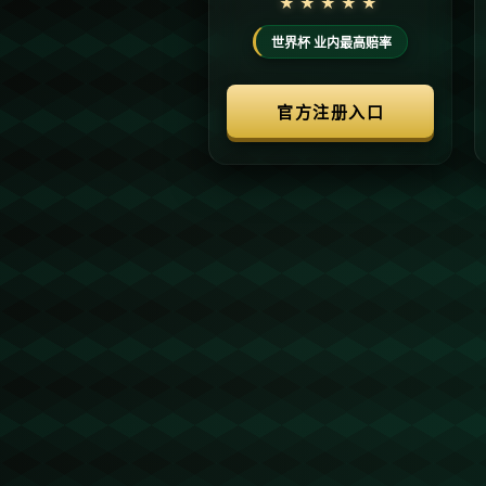
«
2025年9月
»
一
二
三
四
五
六
日
4
3
5
6
7
1
2
9
11
8
12
14
10
13
16
18
15
17
19
20
21
23
25
22
24
26
27
28
29
30
标签列表
最新留言