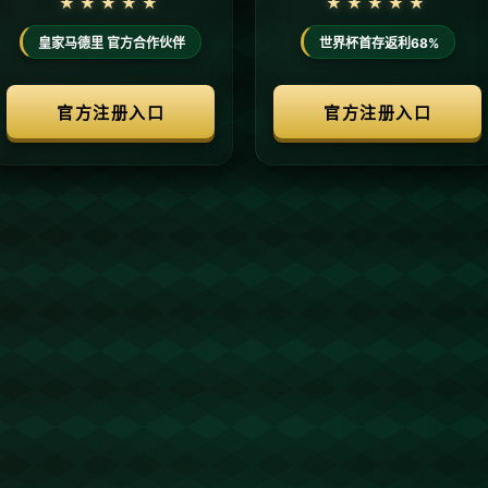
‹‹
1
››