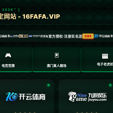
APP
足联
欧洲
法甲
足
25年9月15日
雷速官网下载：唯一女球员
足联
2025-09-15 13:03:29
**唯一女球员！郑钦文将参加澳网慈善赛助力公益和体
来越为人所知，她以出色的实力和
里程碑。根据最新消息，中国新锐网球
球员，这不仅是对她个人竞技能力的认