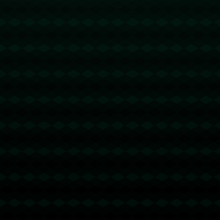
西甲：继续领跑 皇家马德里队客场0-1西班牙人队.
法国名单：姆巴佩时隔两期王者回归 巴黎小将首次入选.
雷速直播：[中超]张昱杰建功 深圳队取新赛季首胜.
22年178天后，马尔蒂尼家族再次有人为意大利首发出战比赛.
0
留言
评论
◎欢迎参与讨论，请在这里发表您的看法、交流您的观点。