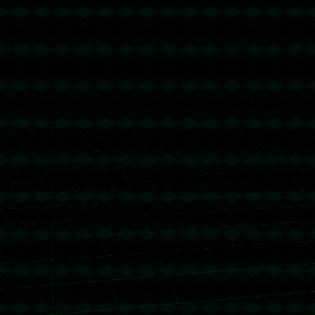
昵称
*
邮箱
*
网址
内容
*