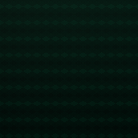
曼城与英超的法律之争已经不再是一家俱乐部的问题，而是整个联赛
未来发展的重要参照。当前的财务规则争议不仅给英超带来了新的压
力，也促使各队重新审视自身财务行为是否合规。与此同时，这场官
司将英超的监管能力和公平性推到聚光灯下，促使管理层重新考虑规
则的完善与执行。
*从法律费用到声誉风险，这件事是曼城对抗英超机构的一场焦点
战，也是现代足球变革浪潮的一部分。曼城的选择，不仅仅是一次财
务纠纷的简单应对，更是一场系统性的深远博弈。*雷速直播
上一篇：郎才女貌加维晒和女友合影，两人同游巴黎迪士尼乐园.
下一篇：山东：培养竞技体育后备人才 助力体育强省建设.
相关文章