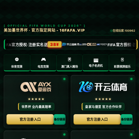
欢迎访问雷速-雷速体育(中国)官方网站-足球篮球直播平台APP
>
中超
首页
中超
北京14分告负浙江，短板太要命了，张云松需
反思.
频道：
中超
日期：
2025-03-04 13:43:34
浏览：305
**前言**
在刚刚结束的篮球比赛中，北京队以14分的差距不敌浙江队，这场
失利引发了广泛热议。回顾整场比赛，北京队几大短板暴露无遗，成
为此次落败的关键因素雷速,雷速官网。*主教练张云松如何面对这些
挑战是北京队未来需要重点考量的问题*。
**全面分析北京队的短板**