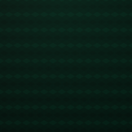
是由于球员个人能力和整体战术执行不力。因此，加强球员的灵活性
和应变能力将是张云松未来工作的重要内容。
**借鉴成功案例**
在回顾其他成功的球队时，如多年来表现突出的广东队，他们不断调
整战术以适应不同的比赛情境，而不是固守一种打法，这种灵活性值
得北京队学习。此外，在关键球员的培养上，北京队亦可以借鉴广厦
队的做法，从年轻球员中筛选拥有潜力的球员进行重点培养，使得整
体战斗力稳步提升。
**结论与展望**
通过这场比赛，北京队不仅看到了*当前面临的问题*，更是为未来的
改进提供了明确的方向。内线防守、投篮命中率以及整体进攻节奏上
的不足，皆是张云松及其团队需解决的核心难题。只有在总结失利教
训的同时，积极调整策略，北京队才能在接下来的赛季中打出更好的
表现。**提升球队整体实力与灵活性，才是北京篮球真正崛起的关键
所在。**