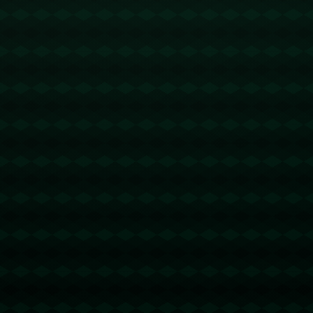
上一篇：雷速直播：体育官方：唐纳鲁马加盟巴黎圣日耳曼 双方签约5年
下一篇：雷速,雷速官网：汪士钦告别重庆铜梁龙：我永远记得这里的一切，这里真的很美好！.
相关文章
女排超级联赛：上海女排3-0再胜天津女排 晋级总决赛.
雷速,雷速官网：击败肖瑶茜 WTT重庆冠军赛蒯曼晋级女单八强.