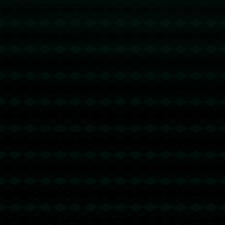
雷速直播：詹姆斯伤停浓眉哥30+11 3人20+击退开拓者.
法媒：巴黎有足够的后防阵容，他们和范戴克没有任何联系.
0
留言
评论
◎欢迎参与讨论，请在这里发表您的看法、交流您的观点。
昵称
*
邮箱
*
网址
内容
*