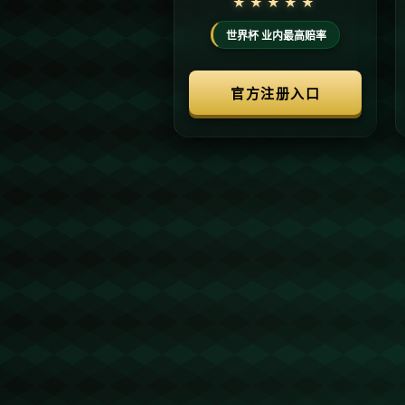
«
2025年5月
»
一
二
三
四
五
六
日
1
2
3
4
8
7
9
10
11
5
6
13
12
14
18
15
16
17
20
22
19
21
23
24
25
27
29
26
28
30
31
标签列表
最新留言