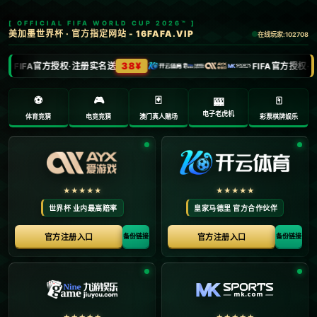
欢迎访问雷速-雷速体育(中国)官方网站-足球篮球直播平台APP
2025年4月9日
>
2025年4月9日
首页
雷速直播：体育李越宏：首次拿到世锦赛金牌是
对自己付出的回报
李越宏在体育射击项目中首次获得世界锦标赛金牌，这无疑是对他多年努力和奉献的重大回报。在射击运动中，稳定的心态、精确的技术以及持续的训练都是取得成功的关键。李越宏凭借顽强的毅力和高超的技艺，终于在世界舞台上实现了自己的目标，这不仅证明了他的实力，也为他未来的职业生涯奠定了更坚实的基础。这样的成功会激励他继续追求...
体育李金羽将加盟李霄鹏助教团队
据报道，前中国国家队球员李金羽将加入李霄鹏的教练团队，担任助理教练的角色。李金羽以其在场上的出色表现和丰富的比赛经验而闻名，如今转型为教练后，他的加入预计将为球队带来更多战略和技战术上的支持。这一消息对于球队的发展无疑是一个积极的信号，球迷们也期待他能在新的岗位上继续发挥重要作用。雷速,雷速官网...
雷速官网下载：体育李越宏：大满贯不是终点 期
待年轻人挑大梁
**体育李越宏：大满贯不是终点 期待年轻人挑大梁** 近年来，体育圈中不乏璀璨的明星，而**李越宏**无疑是令人瞩目的焦点之一。然而，他的成功不仅停留在一系列辉煌的赛事大满贯上，更在于他对中国体育未来的深远思考。李越宏认为，大满贯不是终点，而是新的起点，他更期待年轻一代能够接过重任，挑起中国体育的大梁。...